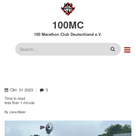
Direkt
zum
Inhalt
100MC
100 Marathon Club Deutschland e.V.
Suche
Okt.
01
2023
5
Time to read
less than
1 minute
By
Jana.Bieler