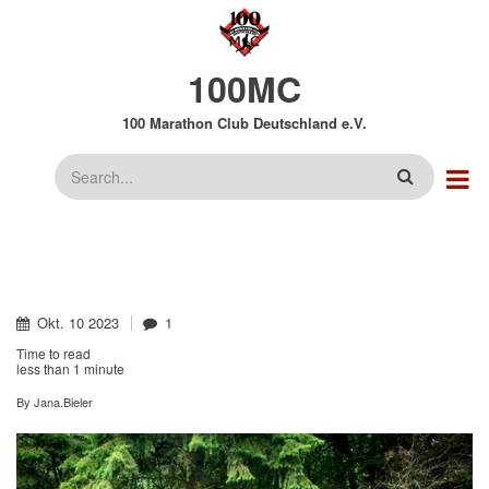
Direkt
zum
Inhalt
100MC
100 Marathon Club Deutschland e.V.
Suche
Okt.
10
2023
1
Time to read
less than
1 minute
By
Jana.Bieler