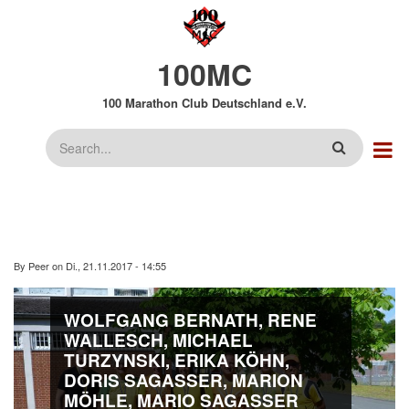
Direkt
zum
Inhalt
100MC
100 Marathon Club Deutschland e.V.
Suche
By
Peer
on
Di., 21.11.2017 - 14:55
WOLFGANG BERNATH, RENE
WALLESCH, MICHAEL
TURZYNSKI, ERIKA KÖHN,
DORIS SAGASSER, MARION
MÖHLE, MARIO SAGASSER