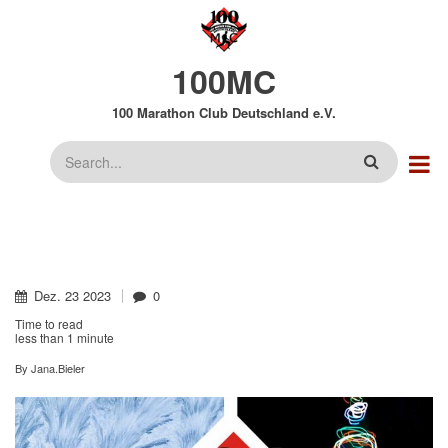
Direkt
zum
Inhalt
100MC
100 Marathon Club Deutschland e.V.
Suche
Dez.
23
2023
0
Time to read
less than
1 minute
By
Jana.Bieler