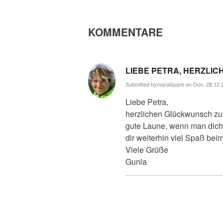
KOMMENTARE
LIEBE PETRA, HERZLI
Submitted by
maralöpare
on Don, 28.12.2
Liebe Petra,
herzlichen Glückwunsch zum
gute Laune, wenn man dich b
dir weiterhin viel Spaß be
Viele Grüße
Gunla