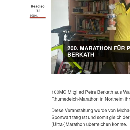
Read so
far
100%
200. MARATHON FÜR 
BERKATH
100MC Mitglied Petra Berkath aus Wa
Rhumedeich-Marathon in Northeim ihre
Diese Veranstaltung wurde von Michae
Sportwart tätig ist und somit gleich d
(Ultra-)Marathon überreichen konnte.