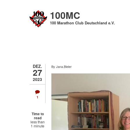
Direkt
zum
100MC
Inhalt
100 Marathon Club Deutschland e.V.
DEZ.
By
Jana.Bieler
27
2023
1
Time to
read
less than
1 minute