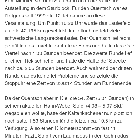
Fünf Minuten vor dem Start dann ab in die Kälte und
Aufstellung in dem Startblock. Für den Quentsch war es
übrigens seit 1999 die 12 Teilnahme an dieser
Veranstaltung. Um Punkt 10:20 Uhr wurde das Läuferfeld
auf die 42,195 km geschickt. Im Teilnehmerfeld viele
schwedische Langstreckenläufer. Der Quentsch lief recht
gemütlich los, machte zahlreiche Fotos und hatte das erste
Viertel nach 1:03 Stunden beendet. Die zweite Runde lief
er einen Tick schneller und hatte die Hälfte der Strecke
nach ca. 2:05 Stunden beendet. Auch während der dritten
Runde gab es keinerlei Probleme und so zeigte die
Stoppuhr eine Zeit von 3:08:14 Stunden am Rundenende.
Da der Quentsch aber in Kiel die 54. Zeit (5:01 Stunden) in
seinem aktuellen Hahn/Weber Spiel (4:08 – 5:07 Std.)
wegspielen wollte, hatte der Kaltenkirchener nun plötzlich
noch satte 1:53 Stunden für die letzten ca. 10,5 km zur
Verfügung. Also einen Kilometerschnitt von fast 11
Minuten. Fazit: Sofort vom Laufmodus in den Gehmodus