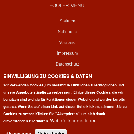
FOOTER MENU
Statuten
Netiquette
Vorstand
Impressum
Datenschutz
Kontakt
EINWILLIGUNG ZU COOKIES & DATEN
Wir verwenden Cookies, um bestimmte Funktionen zu ermöglichen und
Login
unsere Angebote ständig zu verbessern. Einige dieser Cookies, die wir
benutzen sind wichtig für Funktionen dieser Website und wurden bereits
gesetzt. Wenn Sie auf einen Link auf dieser Seite klicken, stimmen Sie zu,
Cookies zu setzen.
Klicken Sie "Akzeptieren", um sich damit
Weitere Informationen
einverstanden zu erklären.
Copyright © 2026 | 100 Marathon Club Deutschland e.V. | All
rights reserved.
Akzeptieren
Nein, danke