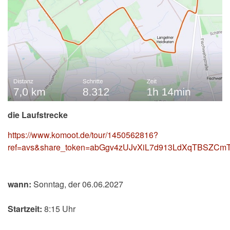
die Laufstrecke
https://www.komoot.de/tour/1450562816?
ref=avs&share_token=abGgv4zUJvXiL7d913LdXqTBSZC
wann:
Sonntag, der 06.06.2027
Startzeit:
8:15 Uhr