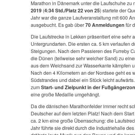
Marathon in Dänemark unter die Laufschuhe zu
2019
(
4:34 Std./Platz 22 von 25
) startete der Q
Jahr war die ganze Laufveranstaltung mit 600 
ausgebucht. Es gab über
70 Anmeldungen
für 
Die Laufstrecke in Løkken präsentiert eine seh
Untergrundarten. Die ersten ca. 5 km verlaufen 
Steigungen. Nach dem Passieren des Furreby Cam
die Dünen (teilweise sehr weicher Sand) zu eine
aus dem Weichsand zur Wasserkante kämpfen un
Nach den 4 Kilometern an der Nordsee geht es w
Südstrandes und dabei ein Stück leicht aufwärts. 
zum
Start- und Zielpunkt in der Fußgängerzo
eine große Medaille umgehängt.
Da die dänischen Marathonfelder immer recht schn
Deutscher auf dem letzten Platz! Nach dem Star
ca. 2 km eine große Überraschung: die Laufstre
Jahr führte sie direkt durch die Industriehalle d