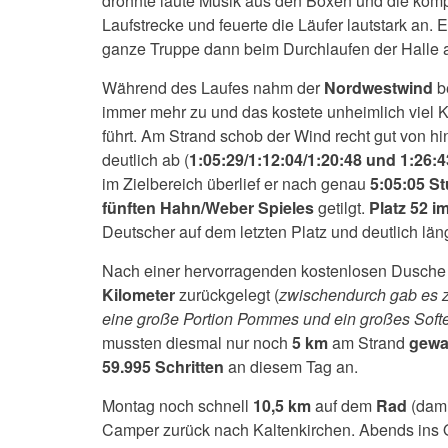
dröhnte laute Musik aus den Boxen und die komple
Laufstrecke und feuerte die Läufer lautstark an. 
ganze Truppe dann beim Durchlaufen der Halle 
Während des Laufes nahm der
Nordwestwind
b
immer mehr zu und das kostete unheimlich viel Kr
führt. Am Strand schob der Wind recht gut von 
deutlich ab (
1:05:29/1:12:04/1:20:48 und 1:26:4
im Zielbereich überlief er nach genau
5:05:05 S
fünften Hahn/Weber Spieles
getilgt.
Platz 52 i
Deutscher auf dem letzten Platz und deutlich län
Nach einer hervorragenden kostenlosen Dusche 
Kilometer
zurückgelegt (
zwischendurch gab es zu
eine große Portion Pommes und ein großes Softe
mussten diesmal nur noch
5 km
am Strand
gewa
59.995 Schritten
an diesem Tag an.
Montag noch schnell
10,5 km
auf dem
Rad
(dami
Camper zurück nach Kaltenkirchen. Abends ins 