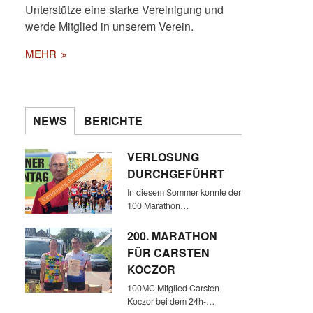
Unterstütze eine starke Vereinigung und
werde Mitglied in unserem Verein.
MEHR
KURZ VOR DEM START DES
NEWS
BERICHTE
MARATHONFELDES ABER
NOCH EIN PAAR BILDER DER
VERLOSUNG
GEGEND
DURCHGEFÜHRT
In diesem Sommer konnte der
100 Marathon…
200. MARATHON
FÜR CARSTEN
KOCZOR
100MC Mitglied Carsten
Koczor bei dem 24h-…