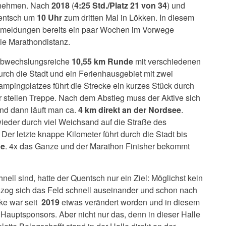
 nehmen. Nach
2018
(
4:25 Std./Platz 21 von 34
) und
uentsch um
10 Uhr
zum dritten Mal in Lökken. In diesem
Anmeldungen bereits ein paar Wochen im Vorwege
die Marathondistanz.
r abwechslungsreiche
10,55 km Runde
mit verschiedenen
durch die Stadt und ein Ferienhausgebiet mit zwei
pingplatzes führt die Strecke ein kurzes Stück durch
r steilen Treppe. Nach dem Abstieg muss der Aktive sich
d dann läuft man ca.
4 km direkt an der Nordsee
.
ieder durch viel Weichsand auf die Straße des
Der letzte knappe Kilometer führt durch die Stadt bis
ne
. 4x das Ganze und der Marathon Finisher bekommt
ell sind, hatte der Quentsch nur ein Ziel: Möglichst kein
t zog sich das Feld schnell auseinander und schon nach
cke war seit
2019
etwas verändert worden und in diesem
es Hauptsponsors. Aber nicht nur das, denn in dieser Halle