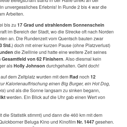
tte Belegschafft stand in der Halle direkt an der
Ein unvergessliches Erlebnis! In Runde 2 bis 4 war die
am Arbeiten.
ei bis zu
17 Grad und strahlendem Sonnenschein
aft im Bereich der Stadt, wo die Strecke oft nach Norden
hinten an. Die Rundenzeit vom Quentsch bauten zwar
3 Std.
) doch mit einer kurzen Pause (ohne Platzverlust)
tunden
die Ziellinie und hatte eine weitere Zeit seines
m Gesamtfeld von 62 Finishern
. Also diesmal kein
ger als
Holly Johnson
durchgehalten. Geht doch!
auf dem Zeltplatz wurden mit dem
Rad
noch
12
r Kalorienauffrischung einen Big Burger, ein Hot Dog,
is
) und als die Sonne langsam zu sinken begann,
lkt
werden. Ein Blick auf die Uhr gab einen Wert von
t die Statistik stimmt) und dann die 460 km mit dem
Quickborner Beluga Kino und Kinofilm
Nr. 1447
gesehen.