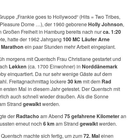
uppe „Frankie goes to Hollywood“ (Hits = Two Tribes,
e Pleasure Dome …), der 1960 geborene
Holly Johnson
,
n Großen Freiheit in Hamburg bereits nach nur
ca. 1:20
te, hatte der 1962 Jahrgang
100 MC Läufer Arne
 Marathon
ein paar Stunden mehr Arbeit eingeplant.
üh morgens mit Quentsch Frau Christiane gestartet und
nach
Løkken
(ca. 1700 Einwohner) in
Norddänemark
by einquartiert. Da nur sehr wenige Gäste auf dem
wahl. Freitagnachmittag lockere
30 km
mit dem
Rad
 ersten Mal in diesem Jahr getestet. Der Quentsch mit
rlich auch schnell wieder draußen. Als die Sonne
am Strand
gewalkt
werden.
gte der
Radtacho
am Abend
75 gefahrene Kilometer
an
ussten erneut noch
6 km
am Strand
gewalkt
werden.
r Quentsch machte sich fertig, um zum
72. Mal
einen