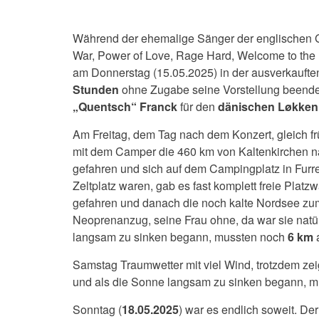
Während der ehemalige Sänger der englischen Gr
War, Power of Love, Rage Hard, Welcome to th
am Donnerstag (15.05.2025) in der ausverkaufte
Stunden
ohne Zugabe seine Vorstellung beende
„Quentsch“ Franck
für den
dänischen Løkken
Am Freitag, dem Tag nach dem Konzert, gleich fr
mit dem Camper die 460 km von Kaltenkirchen 
gefahren und sich auf dem Campingplatz in Furre
Zeltplatz waren, gab es fast komplett freie Platz
gefahren und danach die noch kalte Nordsee zum
Neoprenanzug, seine Frau ohne, da war sie natü
langsam zu sinken begann, mussten noch
6 km
Samstag Traumwetter mit viel Wind, trotzdem zei
und als die Sonne langsam zu sinken begann, m
Sonntag (
18.05.2025
) war es endlich soweit. De