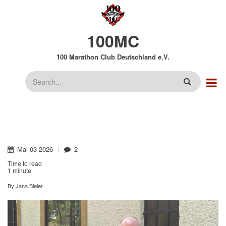
Direkt
zum
Inhalt
100MC
100 Marathon Club Deutschland e.V.
Suche
Mai
03
2026
2
Time to read
1 minute
By
Jana.Bieler