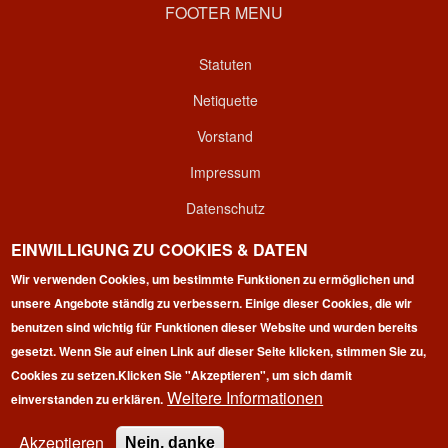
FOOTER MENU
Statuten
Netiquette
Vorstand
Impressum
Datenschutz
Kontakt
EINWILLIGUNG ZU COOKIES & DATEN
Login
Wir verwenden Cookies, um bestimmte Funktionen zu ermöglichen und
unsere Angebote ständig zu verbessern. Einige dieser Cookies, die wir
benutzen sind wichtig für Funktionen dieser Website und wurden bereits
gesetzt. Wenn Sie auf einen Link auf dieser Seite klicken, stimmen Sie zu,
Cookies zu setzen.
Klicken Sie "Akzeptieren", um sich damit
Weitere Informationen
einverstanden zu erklären.
Copyright © 2026 | 100 Marathon Club Deutschland e.V. | All
rights reserved.
Akzeptieren
Nein, danke