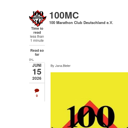
Direkt
zum
100MC
Inhalt
100 Marathon Club Deutschland e.V.
Time to
read
less than
1 minute
Read so
far
0%
JUNI
By
Jana.Bieler
15
2026
0