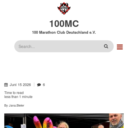
Direkt
zum
Inhalt
100MC
100 Marathon Club Deutschland e.V.
Suche
Juni
15
2026
6
Time to read
less than
1 minute
By
Jana.Bieler