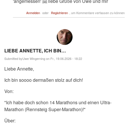
'angemessen' 🤗 liebe Grüße von Uwe und mir
Anmelden
oder
Registrieren
, um Kommentare verfassen zu können
LIEBE ANNETTE, ICH BIN…
Submitted by
Uwe Wingerning
on Fr., 19.06.2026 - 18:22
Liebe Annette,
Ich bin soooo dermaßen stolz auf dich!
Von:
"Ich habe doch schon 14 Marathons und einen Ultra-
Marathon (Rennsteig Super-Marathon)!"
Über: