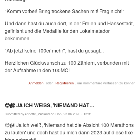
"Komm vorbei! Bring trockene Sachen mit! Frag nicht!"
Und dann hast du auch dort, in der Freien und Hansestadt,
gefinisht und die Medaille für den Lokalmatador
bekommen.
"Ab jetzt keine 100er mehr", hast du gesagt...
Herzlichen Glückwunsch zu 100 Zählern, verbunden mit
der Aufnahme in den 100MC!
Anmelden
oder
Registrieren
, um Kommentare verfassen zu können
😊🤗 JA ICH WEISS, 'NIEMAND HAT…
Submitted by
Annette_Wieland
on Don, 25.06.2026 - 15:31
😊🤗 Ja ich weiß, 'Niemand hat die Absicht 100 Marathons
zu laufen' und doch hast du mich dann 2023 auf diese fixe
Idee gebracht!