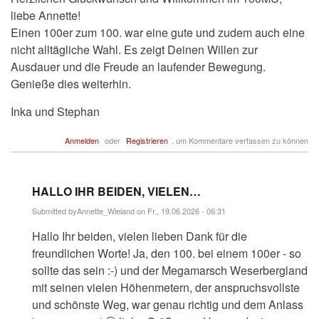
liebe Annette!
Einen 100er zum 100. war eine gute und zudem auch eine
nicht alltägliche Wahl. Es zeigt Deinen Willen zur
Ausdauer und die Freude an laufender Bewegung.
Genieße dies weiterhin.
Inka und Stephan
Anmelden
oder
Registrieren
, um Kommentare verfassen zu können
HALLO IHR BEIDEN, VIELEN…
Submitted by
Annette_Wieland
on Fr., 19.06.2026 - 06:31
Antwort
Hallo Ihr beiden, vielen lieben Dank für die
auf
Herzlichen
freundlichen Worte! Ja, den 100. bei einem 100er - so
Glückwunsch
sollte das sein :-) und der Megamarsch Weserbergland
und…
von
mit seinen vielen Höhenmetern, der anspruchsvollste
Stephan_B
und schönste Weg, war genau richtig und dem Anlass