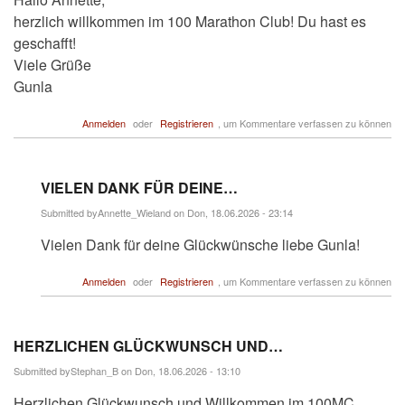
herzlich willkommen im 100 Marathon Club! Du hast es
geschafft!
Viele Grüße
Gunla
Anmelden
oder
Registrieren
, um Kommentare verfassen zu können
VIELEN DANK FÜR DEINE…
Submitted by
Annette_Wieland
on Don, 18.06.2026 - 23:14
Antwort
Vielen Dank für deine Glückwünsche liebe Gunla!
auf
Hallo
Annette,
Anmelden
oder
Registrieren
, um Kommentare verfassen zu können
herzlich…
von
maralöpare
HERZLICHEN GLÜCKWUNSCH UND…
Submitted by
Stephan_B
on Don, 18.06.2026 - 13:10
Herzlichen Glückwunsch und Willkommen im 100MC,