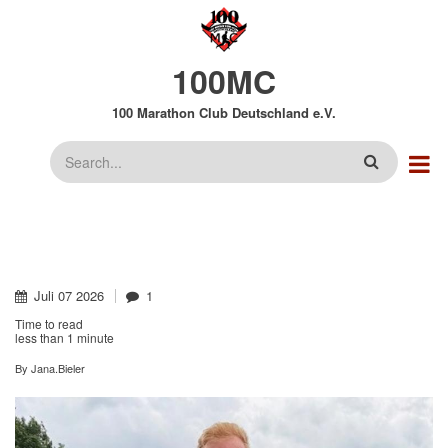
Direkt
zum
Inhalt
100MC
100 Marathon Club Deutschland e.V.
Suche
Juli
07
2026
1
Time to read
less than
1 minute
By
Jana.Bieler