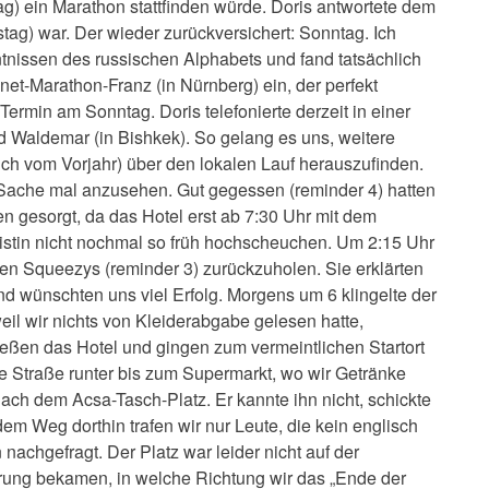
ag) ein Marathon stattfinden würde. Doris antwortete dem
ag) war. Der wieder zurückversichert: Sonntag. Ich
ntnissen des russischen Alphabets und fand tatsächlich
anet-Marathon-Franz (in Nürnberg) ein, der perfekt
Termin am Sonntag. Doris telefonierte derzeit in einer
d Waldemar (in Bishkek). So gelang es uns, weitere
ereich vom Vorjahr) über den lokalen Lauf herauszufinden.
 Sache mal anzusehen. Gut gegessen (reminder 4) hatten
en gesorgt, da das Hotel erst ab 7:30 Uhr mit dem
nistin nicht nochmal so früh hochscheuchen. Um 2:15 Uhr
en Squeezys (reminder 3) zurückzuholen. Sie erklärten
und wünschten uns viel Erfolg. Morgens um 6 klingelte der
il wir nichts von Kleiderabgabe gelesen hatte,
ießen das Hotel und gingen zum vermeintlichen Startort
die Straße runter bis zum Supermarkt, wo wir Getränke
 nach dem Acsa-Tasch-Platz. Er kannte ihn nicht, schickte
em Weg dorthin trafen wir nur Leute, die kein englisch
nachgefragt. Der Platz war leider nicht auf der
ierung bekamen, in welche Richtung wir das „Ende der