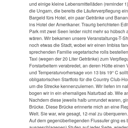
und einige kleine Lebensmittelläden (reminder 1)
die Ungarn, die bereits die Läuferverpflegung e
Bargeld fürs Hotel, ein paar Getränke und Banane
ins Hotel der Amerikaner. Traurig berichteten E
Park mit zwei Seen leider nicht mehr so hübsch
wären. Wir bekamen unsere Veranstaltungs-T-Sh
noch etwas die Stadt, wobei wir einen Imbiss fand
sprechenden Familie vegetarische rolls bestelle
Taxi (wegen der 20 Liter Getränke) zum Verpfleg
Forstarbeitern verabredet, an deren Hütte einen 
und Temperaturvorhersage von 13 bis 19° C soll
obligatorischen Startfoto für die Country Club
um die Strecke kennenzulernen. Wir liefen im na
bogen wir in ein ehemaliges Naturbad ab. Wie a
Nachdem diese jeweils halb umrundet waren, ging
Brücke. Diese Brücke erinnerte mich an eine Re
Welt. Sie war, wie gesagt, 12-mal zu überquere
Auf dem gegenüberliegenden Flussufer ging es bi
ausgeschlagenen) Stufen auf jeder Seite, wieder