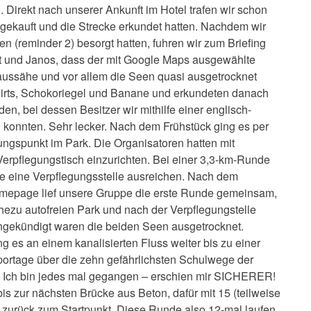
. Direkt nach unserer Ankunft im Hotel trafen wir schon
ingekauft und die Strecke erkundet hatten. Nachdem wir
n (reminder 2) besorgt hatten, fuhren wir zum Briefing
dit und Janos, dass der mit Google Maps ausgewählte
 aussähe und vor allem die Seen quasi ausgetrocknet
irts, Schokoriegel und Banane und erkundeten danach
en, bei dessen Besitzer wir mithilfe einer englisch-
n konnten. Sehr lecker. Nach dem Frühstück ging es per
ungspunkt im Park. Die Organisatoren hatten mit
Verpflegungstisch einzurichten. Bei einer 3,3-km-Runde
te eine Verpflegungsstelle ausreichen. Nach dem
-Homepage lief unsere Gruppe die erste Runde gemeinsam,
hezu autofreien Park und nach der Verpflegungstelle
ngekündigt waren die beiden Seen ausgetrocknet.
 es an einem kanalisierten Fluss weiter bis zu einer
portage über die zehn gefährlichsten Schulwege der
n. Ich bin jedes mal gegangen – erschien mir SICHERER!
s zur nächsten Brücke aus Beton, dafür mit 15 (teilweise
 zurück zum Startpunkt. Diese Runde also 12-mal laufen.