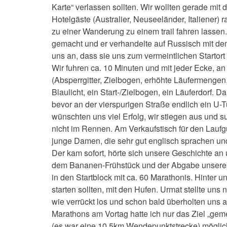
Karte“ verlassen sollten. Wir wollten gerade mit 
Hotelgäste (Australier, Neuseeländer, Italiener)
zu einer Wanderung zu einem trail fahren lasse
gemacht und er verhandelte auf Russisch mit dem
uns an, dass sie uns zum vermeintlichen Starto
Wir fuhren ca. 10 Minuten und mit jeder Ecke, a
(Absperrgitter, Zielbogen, erhöhte Läufermengen
Blaulicht, ein Start-/Zielbogen, ein Läuferdorf. 
bevor an der vierspurigen Straße endlich ein U-
wünschten uns viel Erfolg, wir stiegen aus und 
nicht im Rennen. Am Verkaufstisch für den Laufgu
junge Damen, die sehr gut englisch sprachen und 
Der kam sofort, hörte sich unsere Geschichte an 
dem Bananen-Frühstück und der Abgabe unseres p
in den Startblock mit ca. 60 Marathonis. Hinter u
starten sollten, mit den Hufen. Urmat stellte uns 
wie verrückt los und schon bald überholten uns 
Marathons am Vortag hatte ich nur das Ziel „
(es war eine 10,5km Wendepunktstrecke) möglichs