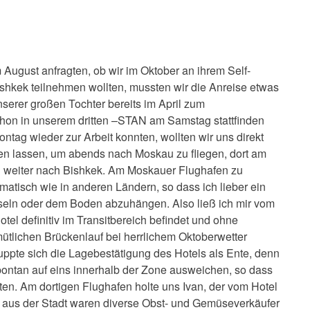
 August anfragten, ob wir im Oktober an ihrem Self-
shkek teilnehmen wollten, mussten wir die Anreise etwas
nserer großen Tochter bereits im April zum
hon in unserem dritten –STAN am Samstag stattfinden
ntag wieder zur Arbeit konnten, wollten wir uns direkt
n lassen, um abends nach Moskau zu fliegen, dort am
 weiter nach Bishkek. Am Moskauer Flughafen zu
matisch wie in anderen Ländern, so dass ich lieber ein
sseln oder dem Boden abzuhängen. Also ließ ich mir vom
tel definitiv im Transitbereich befindet und ohne
ütlichen Brückenlauf bei herrlichem Oktoberwetter
pte sich die Lagebestätigung des Hotels als Ente, denn
pontan auf eins innerhalb der Zone ausweichen, so dass
ten. Am dortigen Flughafen holte uns Ivan, der vom Hotel
 aus der Stadt waren diverse Obst- und Gemüseverkäufer