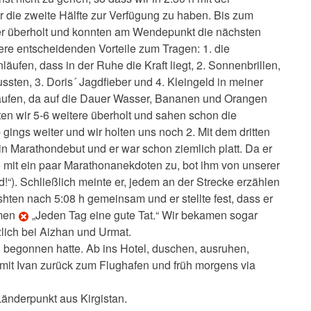
r die zweite Hälfte zur Verfügung zu haben. Bis zum
ufer überholt und konnten am Wendepunkt die nächsten
ere entscheidenden Vorteile zum Tragen: 1. die
fen, dass in der Ruhe die Kraft liegt, 2. Sonnenbrillen,
sten, 3. Doris´ Jagdfieber und 4. Kleingeld in meiner
kaufen, da auf die Dauer Wasser, Bananen und Orangen
en wir 5-6 weitere überholt und sahen schon die
ings weiter und wir holten uns noch 2. Mit dem dritten
in Marathondebut und er war schon ziemlich platt. Da er
lso mit ein paar Marathonanekdoten zu, bot ihm von unserer
nd!“). Schließlich meinte er, jedem an der Strecke erzählen
shten nach 5:08 h gemeinsam und er stellte fest, dass er
mmen
„Jeden Tag eine gute Tat.“ Wir bekamen sogar
lich bei Aizhan und Urmat.
g begonnen hatte. Ab ins Hotel, duschen, ausruhen,
 mit Ivan zurück zum Flughafen und früh morgens via
änderpunkt aus Kirgistan.