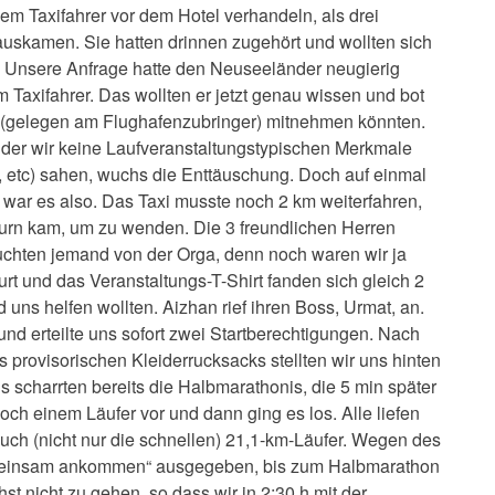
dem Taxifahrer vor dem Hotel verhandeln, als drei
 rauskamen. Sie hatten drinnen zugehört und wollten sich
n. Unsere Anfrage hatte den Neuseeländer neugierig
 Taxifahrer. Das wollten er jetzt genau wissen und bot
rt (gelegen am Flughafenzubringer) mitnehmen könnten.
n der wir keine Laufveranstaltungstypischen Merkmale
, etc) sahen, wuchs die Enttäuschung. Doch auf einmal
Da war es also. Das Taxi musste noch 2 km weiterfahren,
Turn kam, um zu wenden. Die 3 freundlichen Herren
suchten jemand von der Orga, denn noch waren wir ja
rt und das Veranstaltungs-T-Shirt fanden sich gleich 2
uns helfen wollten. Aizhan rief ihren Boss, Urmat, an.
und erteilte uns sofort zwei Startberechtigungen. Nach
rovisorischen Kleiderrucksacks stellten wir uns hinten
ns scharrten bereits die Halbmarathonis, die 5 min später
noch einem Läufer vor und dann ging es los. Alle liefen
auch (nicht nur die schnellen) 21,1-km-Läufer. Wegen des
gemeinsam ankommen“ ausgegeben, bis zum Halbmarathon
t nicht zu gehen, so dass wir in 2:30 h mit der