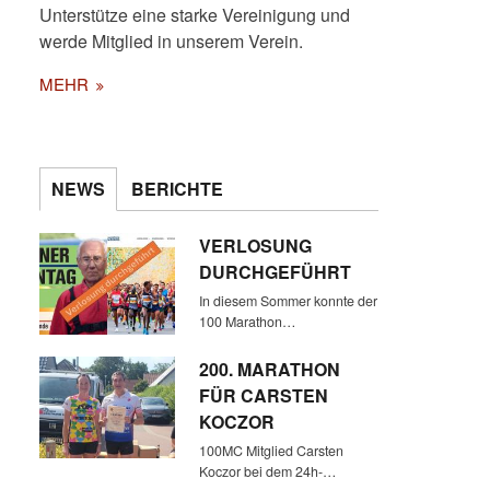
Unterstütze eine starke Vereinigung und
werde Mitglied in unserem Verein.
MEHR
NEWS
BERICHTE
KAPSELHOTEL IN DER
TRANSITZONE AM MOSKAUER
VERLOSUNG
FLUGHAFEN SHEREMETYEWO
DURCHGEFÜHRT
In diesem Sommer konnte der
100 Marathon…
200. MARATHON
FÜR CARSTEN
KOCZOR
100MC Mitglied Carsten
Koczor bei dem 24h-…