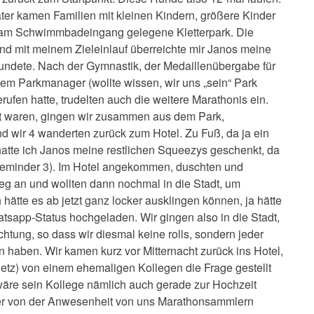
ter kamen Familien mit kleinen Kindern, größere Kinder
er am Schwimmbadeingang gelegene Kletterpark. Die
nd mit meinem Zieleinlauf überreichte mir Janos meine
rundete. Nach der Gymnastik, der Medaillenübergabe für
 dem Parkmanager (wollte wissen, wir uns „sein“ Park
rufen hatte, trudelten auch die weitere Marathonis ein.
lt waren, gingen wir zusammen aus dem Park,
d wir 4 wanderten zurück zum Hotel. Zu Fuß, da ja ein
hatte ich Janos meine restlichen Squeezys geschenkt, da
(reminder 3). Im Hotel angekommen, duschten und
ieg an und wollten dann nochmal in die Stadt, um
hätte es ab jetzt ganz locker ausklingen können, ja hätte
hatsapp-Status hochgeladen. Wir gingen also in die Stadt,
htung, so dass wir diesmal keine rolls, sondern jeder
en haben. Wir kamen kurz vor Mitternacht zurück ins Hotel,
etz) von einem ehemaligen Kollegen die Frage gestellt
wäre sein Kollege nämlich auch gerade zur Hochzeit
 er von der Anwesenheit von uns Marathonsammlern