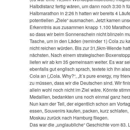
Halbdistanz fertig wären, um dann noch 3:30 h fü
Halbmarathon in 2:26 h hatten wir bereits 4 Lä
potentiellen „Ziele“ ausmachen. Jetzt kamen uns
Erkenntnis aus zusammen knapp 1.100 Marathonläu
so dass wir beim Sonnenschein nicht blinzeln mus
Tasche, um in den Läden (reminder 1) Cola zu 
nicht reichen würden. Bis zur 31,5km-Wende hatt
nächsten. Nach einem strategischen Boxenstopp g
liefen wir ab km 35 gemeinsam weiter. Es war se
ebenfalls gut englisch sprach, textete ich ihn a
Cola an („Cola. Why?“, „It´s pure energy, my frie
zu müssen, dass wir die Deutschen sind. Wir fini
allein wohl noch nicht im Ziel wäre. Könnte sti
Medaillen, bedankten uns noch einmal ganz herz
Nun kam der Teil, der eigentlich schon am Vorta
essen, Souvenirs kaufen, packen, kurz schlafen,
Moskau zurück nach Hamburg fliegen.
Das war die „unglaubliche“ Geschichte vom 83. L