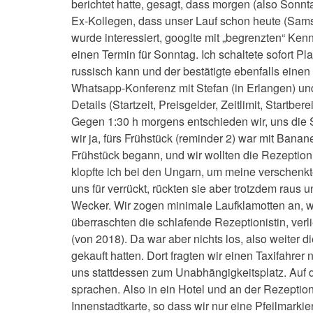
berichtet hatte, gesagt, dass morgen (also Sonnt
Ex-Kollegen, dass unser Lauf schon heute (Samst
wurde interessiert, googlte mit „begrenzten“ Ken
einen Termin für Sonntag. Ich schaltete sofort Pl
russisch kann und der bestätigte ebenfalls einen 
Whatsapp-Konferenz mit Stefan (in Erlangen) un
Details (Startzeit, Preisgelder, Zeitlimit, Startb
Gegen 1:30 h morgens entschieden wir, uns die
wir ja, fürs Frühstück (reminder 2) war mit Banan
Frühstück begann, und wir wollten die Rezeptio
klopfte ich bei den Ungarn, um meine verschenkt
uns für verrückt, rückten sie aber trotzdem raus 
Wecker. Wir zogen minimale Laufklamotten an, we
überraschten die schlafende Rezeptionistin, verl
(von 2018). Da war aber nichts los, also weiter 
gekauft hatten. Dort fragten wir einen Taxifahrer
uns stattdessen zum Unabhängigkeitsplatz. Auf d
sprachen. Also in ein Hotel und an der Rezeption 
Innenstadtkarte, so dass wir nur eine Pfeilmark