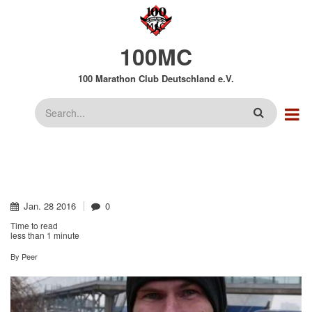
Direkt
zum
Inhalt
100MC
100 Marathon Club Deutschland e.V.
Suche
Jan.
28
2016
0
Time to read
less than
1 minute
By
Peer