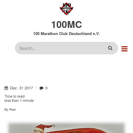
Direkt
zum
Inhalt
100MC
100 Marathon Club Deutschland e.V.
Suche
Dez.
31
2017
0
Time to read
less than
1 minute
By
Peer