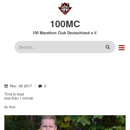
Direkt
zum
Inhalt
100MC
100 Marathon Club Deutschland e.V.
Suche
Nov.
06
2017
0
Time to read
less than
1 minute
By
Peer