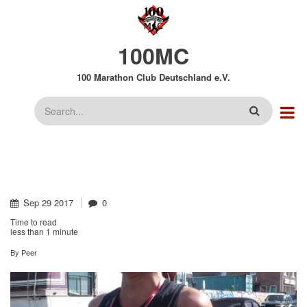
Direkt
zum
Inhalt
100MC
100 Marathon Club Deutschland e.V.
Suche
Sep
29
2017
0
Time to read
less than
1 minute
By
Peer