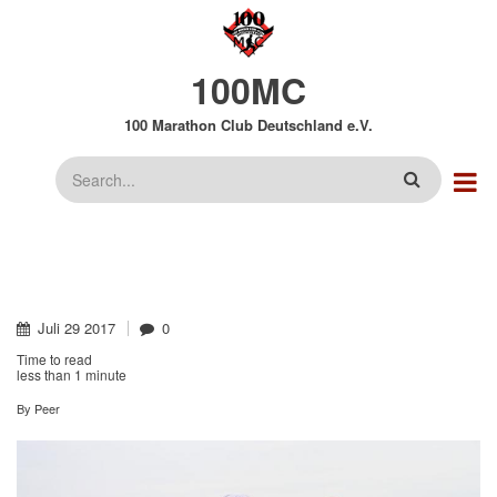
Direkt
zum
Inhalt
100MC
100 Marathon Club Deutschland e.V.
Suche
Juli
29
2017
0
Time to read
less than
1 minute
By
Peer