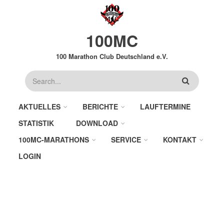
Direkt
zum
Inhalt
100MC
100 Marathon Club Deutschland e.V.
Suche
AKTUELLES
BERICHTE
LAUFTERMINE
STATISTIK
DOWNLOAD
100MC-MARATHONS
SERVICE
KONTAKT
LOGIN
LEICHTE WAHL IN SÜCHTELN
(14.05.2017)
By
Peer
on
So., 14.05.2017 - 19:40