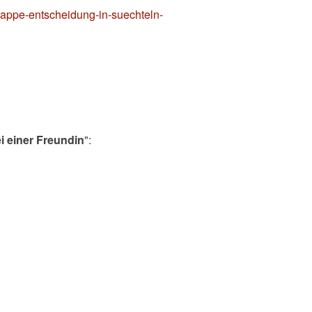
nappe-entscheidung-in-suechteln-
i einer Freundin
":