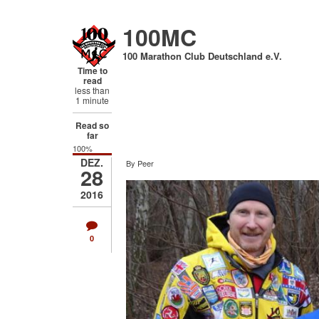
Direkt
zum
100MC
Inhalt
100 Marathon Club Deutschland e.V.
Time to
read
less than
1 minute
Read so
far
100%
DEZ.
By
Peer
28
2016
0