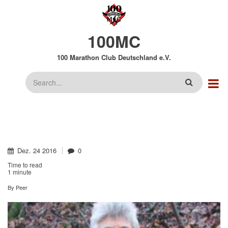
Direkt
zum
Inhalt
100MC
100 Marathon Club Deutschland e.V.
Suche
Dez.
24
2016
0
Time to read
1 minute
By
Peer