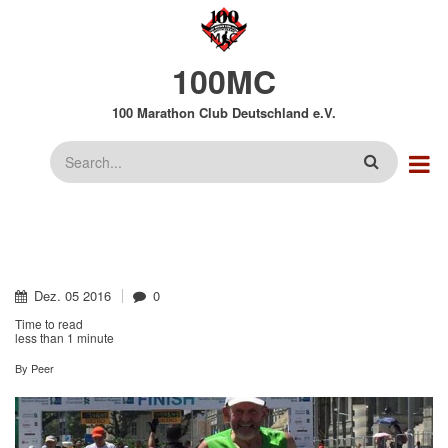
Direkt
zum
Inhalt
100MC
100 Marathon Club Deutschland e.V.
Suche
Dez.
05
2016
0
Time to read
less than
1 minute
By
Peer