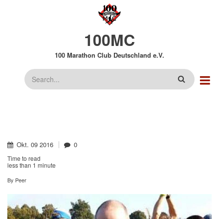
Direkt
zum
Inhalt
100MC
100 Marathon Club Deutschland e.V.
Suche
Okt.
09
2016
0
Time to read
less than
1 minute
By
Peer