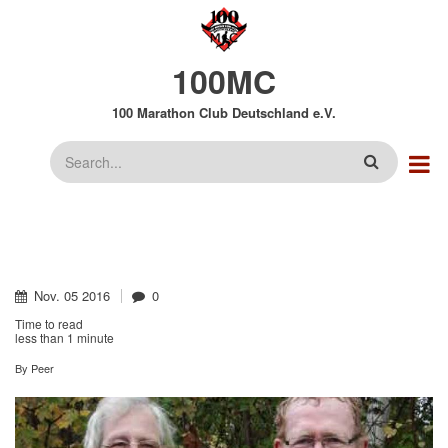
Direkt
zum
Inhalt
100MC
100 Marathon Club Deutschland e.V.
Suche
Nov.
05
2016
0
Time to read
less than
1 minute
By
Peer