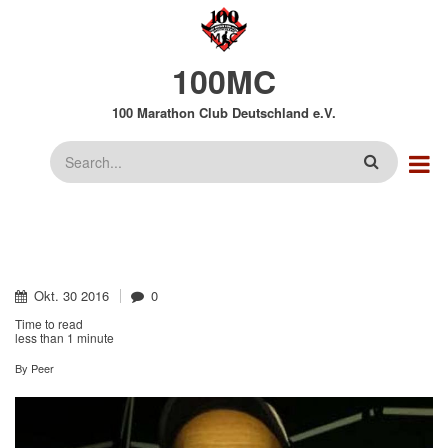
Direkt
zum
Inhalt
100MC
100 Marathon Club Deutschland e.V.
Suche
Okt.
30
2016
0
Time to read
less than
1 minute
By
Peer