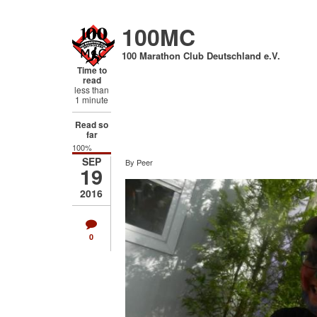
Direkt
zum
100MC
Inhalt
100 Marathon Club Deutschland e.V.
Time to
read
less than
1 minute
Read so
far
100%
SEP
By
Peer
19
2016
0