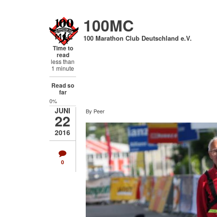
Direkt
zum
100MC
Inhalt
100 Marathon Club Deutschland e.V.
Time to
read
less than
1 minute
Read so
far
0%
JUNI
By
Peer
22
2016
0