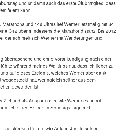
burtstag und ist damit auch das erste Clubmitglied, dass
st feiern kann.
0 Marathons und 149 Ultras lief Werner letztmalig mit 84
pine C42 über mindestens die Marathondistanz. Bis 2012
fe, danach hielt sich Werner mit Wanderungen und
llig überraschend und ohne Vorankündigung nach einer
 fühlte während meines Walkings nur, dass ich lieber zu
ung auf dieses Ereignis, welches Werner aber dank
gut weggesteckt hat, wenngleich seither aus dem
ehen geworden ist.
s Ziel und als Ansporn oder, wie Werner es nennt,
öchentlich einen Beitrag in Sonntags Tagebuch
aufstrecken treffen, wie Anfang Juni in seiner