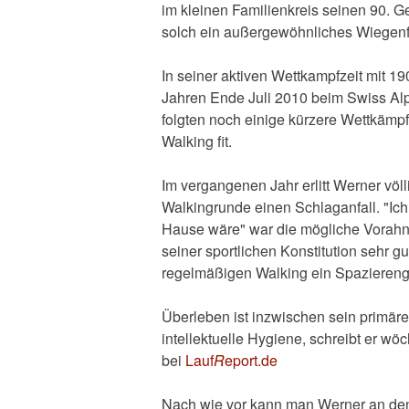
im kleinen Familienkreis seinen 90. Ge
solch ein außergewöhnliches Wiegenfe
In seiner aktiven Wettkampfzeit mit 19
Jahren Ende Juli 2010 beim Swiss Al
folgten noch einige kürzere Wettkämp
Walking fit.
Im vergangenen Jahr erlitt Werner vö
Walkingrunde einen Schlaganfall. "Ich
Hause wäre" war die mögliche Vorahn
seiner sportlichen Konstitution sehr 
regelmäßigen Walking ein Spaziereng
Überleben ist inzwischen sein primäre
intellektuelle Hygiene, schreibt er w
bei
Lauf
R
eport.de
Nach wie vor kann man Werner an den L