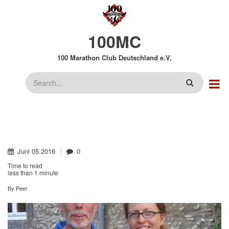
Direkt
zum
Inhalt
100MC
100 Marathon Club Deutschland e.V.
Suche
Juni
05
2016
0
Time to read
less than
1 minute
By
Peer