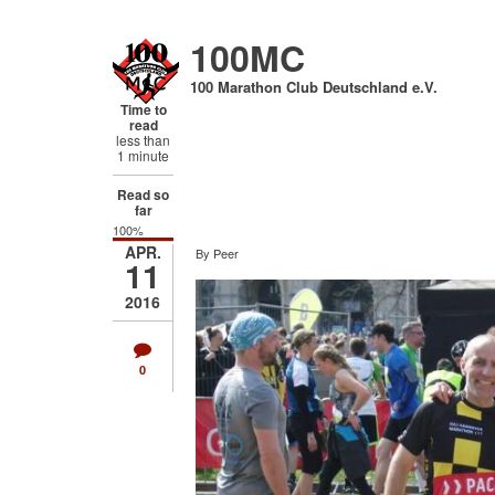
Direkt
zum
100MC
Inhalt
100 Marathon Club Deutschland e.V.
Time to
read
less than
1 minute
Read so
far
100%
APR.
By
Peer
11
2016
0