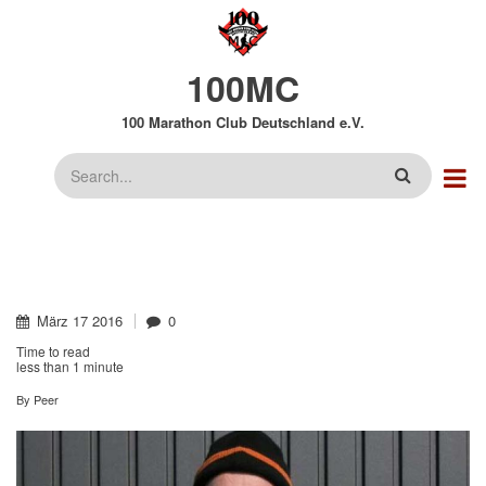
Direkt
zum
Inhalt
100MC
100 Marathon Club Deutschland e.V.
Suche
März
17
2016
0
Time to read
less than
1 minute
By
Peer