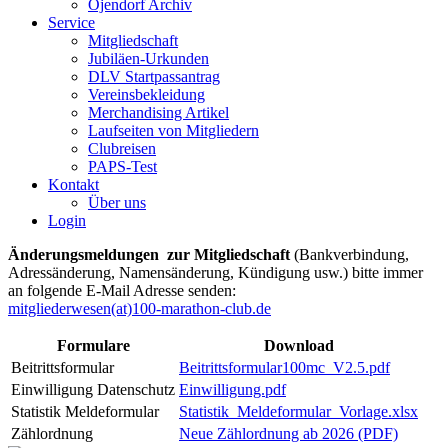
Öjendorf Archiv
Service
Mitgliedschaft
Jubiläen-Urkunden
DLV Startpassantrag
Vereinsbekleidung
Merchandising Artikel
Laufseiten von Mitgliedern
Clubreisen
PAPS-Test
Kontakt
Über uns
Login
Änderungsmeldungen zur Mitgliedschaft
(Bankverbindung,
Adressänderung, Namensänderung, Kündigung usw.)
bitte immer
an folgende E-Mail Adresse senden:
mitgliederwesen(at)100-marathon-club.de
Formulare
Download
Beitrittsformular
Beitrittsformular100mc_V2.5.pdf
Einwilligung Datenschutz
Einwilligung.pdf
Statistik Meldeformular
Statistik_Meldeformular_Vorlage.xlsx
Zählordnung
Neue Zählordnung ab 2026 (PDF)