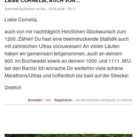
LIEBE CORNELIA, AUCH VON…
Submitted by
Dietrich
on Mo., 13.04.2026 - 09:11
Liebe Cornelia,
auch von mir nachträglich Herzlichen Glückwunsch zum
1200. Zähler! Du hast eine beeindruckende Statistik auch
mit zahlreichen Ultras vorzuweisen! An vielen Läufen
haben wir gemeinsam teilgenommen, auch an deinem
900. im Buchwedel sowie an deinem 1000. und 1111. M/U
bei den Barzis! Ich wünsche Dir weiterhin viele schöne
Marathons/Ultras und hoffentlich bis bald auf der Strecke!
Dietrich
Anmelden
oder
Registrieren
, um Kommentare verfassen zu können