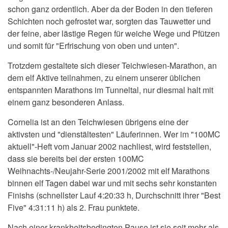
schon ganz ordentlich. Aber da der Boden in den tieferen
Schichten noch gefrostet war, sorgten das Tauwetter und
der feine, aber lästige Regen für weiche Wege und Pfützen
und somit für "Erfrischung von oben und unten".
Trotzdem gestaltete sich dieser Teichwiesen-Marathon, an
dem elf Aktive teilnahmen, zu einem unserer üblichen
entspannten Marathons im Tunneltal, nur diesmal halt mit
einem ganz besonderen Anlass.
Cornelia ist an den Teichwiesen übrigens eine der
aktivsten und "dienstältesten" Läuferinnen. Wer im "100MC
aktuell"-Heft vom Januar 2002 nachliest, wird feststellen,
dass sie bereits bei der ersten 100MC
Weihnachts-/Neujahr-Serie 2001/2002 mit elf Marathons
binnen elf Tagen dabei war und mit sechs sehr konstanten
Finishs (schnellster Lauf 4:20:33 h, Durchschnitt ihrer "Best
Five" 4:31:11 h) als 2. Frau punktete.
Nach einer krankheitsbedingten Pause ist sie seit mehr als