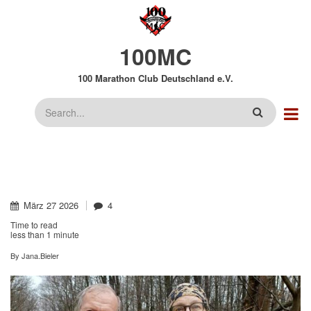
Direkt
zum
Inhalt
100MC
100 Marathon Club Deutschland e.V.
Suche
März
27
2026
4
Time to read
less than
1 minute
By
Jana.Bieler