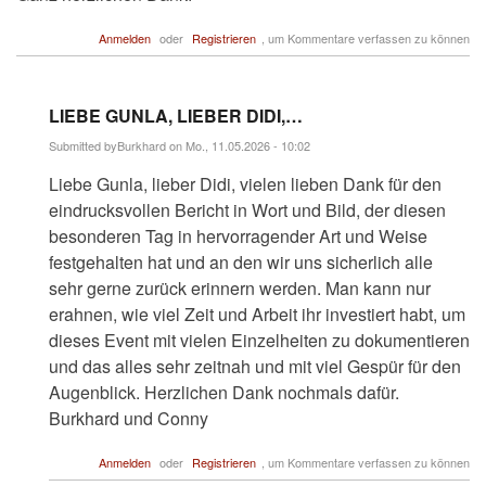
Anmelden
oder
Registrieren
, um Kommentare verfassen zu können
LIEBE GUNLA, LIEBER DIDI,…
Submitted by
Burkhard
on Mo., 11.05.2026 - 10:02
Antwort
Liebe Gunla, lieber Didi, vielen lieben Dank für den
auf
Sensationell
eindrucksvollen Bericht in Wort und Bild, der diesen
dieser
besonderen Tag in hervorragender Art und Weise
Bericht,
…
festgehalten hat und an den wir uns sicherlich alle
von
sehr gerne zurück erinnern werden. Man kann nur
Stephan_B
erahnen, wie viel Zeit und Arbeit ihr investiert habt, um
dieses Event mit vielen Einzelheiten zu dokumentieren
und das alles sehr zeitnah und mit viel Gespür für den
Augenblick. Herzlichen Dank nochmals dafür.
Burkhard und Conny
Anmelden
oder
Registrieren
, um Kommentare verfassen zu können