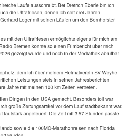
hlreiche Läufe ausschreibt. Bei Dietrich Eberle bin ich
h die Ultrafriesen, denen ich seit drei Jahren
st Gerhard Loger mit seinen Läufen um den Bornhorster
s mit den Ultrafriesen ermöglichte eigens für mich am
 Radio Bremen konnte so einen Filmbericht über mich
026 gezeigt wurde und noch in der Mediathek abrufbar
Diepholz, dem ich über meinem Heimatverein SV Weyhe
lichen Leistungen stets in seinen Jahresberichten
ere Jahre mit meinen 100 km Zeiten vertreten.
llen Dingen in den USA gemacht. Besonders toll war
rch große Zeitungsartikel vor dem Lauf stadtbekannt war.
 lautstark angefeuert. Die Zeit mit 3:57 Stunden passte
rlando sowie die 100MC-Marathonreisen nach Florida
ert wurden.