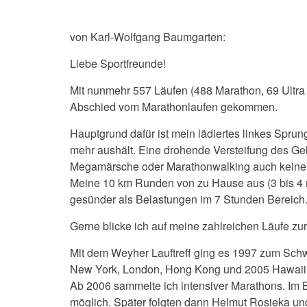
von Karl-Wolfgang Baumgarten:
Liebe Sportfreunde!
Mit nunmehr 557 Läufen (488 Marathon, 69 Ultra 
Abschied vom Marathonlaufen gekommen.
Hauptgrund dafür ist mein lädiertes linkes Spru
mehr aushält. Eine drohende Versteifung des Gele
Megamärsche oder Marathonwalking auch keine
Meine 10 km Runden von zu Hause aus (3 bis 4 
gesünder als Belastungen im 7 Stunden Bereich
Gerne blicke ich auf meine zahlreichen Läufe zu
Mit dem Weyher Lauftreff ging es 1997 zum Sch
New York, London, Hong Kong und 2005 Hawaii 
Ab 2006 sammelte ich intensiver Marathons. Im Br
möglich. Später folgten dann Helmut Rosieka und