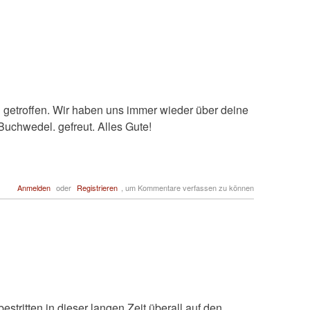
g getroffen. Wir haben uns immer wieder über deine
uchwedel. gefreut. Alles Gute!
Anmelden
oder
Registrieren
, um Kommentare verfassen zu können
stritten in dieser langen Zeit überall auf den