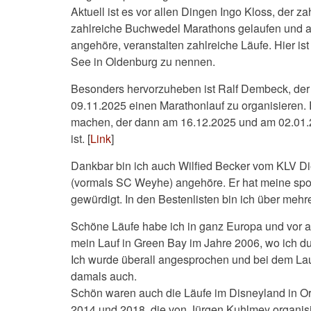
Aktuell ist es vor allen Dingen Ingo Kloss, der za
zahlreiche Buchwedel Marathons gelaufen und auc
angehöre, veranstalten zahlreiche Läufe. Hier i
See in Oldenburg zu nennen.
Besonders hervorzuheben ist Ralf Dembeck, der e
09.11.2025 einen Marathonlauf zu organisieren.
machen, der dann am 16.12.2025 und am 02.01.2
ist. [
Link
]
Dankbar bin ich auch Wilfied Becker vom KLV 
(vormals SC Weyhe) angehöre. Er hat meine sport
gewürdigt. In den Bestenlisten bin ich über mehr
Schöne Läufe habe ich in ganz Europa und vor a
mein Lauf in Green Bay im Jahre 2006, wo ich du
Ich wurde überall angesprochen und bei dem Lauf
damals auch.
Schön waren auch die Läufe im Disneyland in O
2014 und 2018, die von Jürgen Kuhlmey organisi