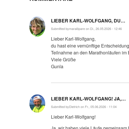
LIEBER KARL-WOLFGANG, DU…
Submitted by
maralöpare
on Di., 26.05.2026 - 12:46
Lieber Karl-Wolfgang,
du hast eine vernünftige Entscheidun
Teilnahme an den Marathonläufen im B
Viele Grüße
Gunla
LIEBER KARL-WOLFGANG! JA,…
Submitted by
Dietrich
on Fr., 05.06.2026 - 11:04
Lieber Karl-Wolfgang!
Ja, wir haben viele Läufe gemeinsam be