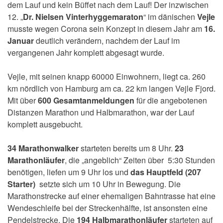
dem Lauf und kein Büffet nach dem Lauf! Der inzwischen
12. „
Dr. Nielsen Vinterhyggemaraton
“ im dänischen
Vejle
musste wegen Corona sein Konzept in diesem Jahr am
16.
Januar
deutlich verändern, nachdem der Lauf im
vergangenen Jahr komplett abgesagt wurde.
Vejle, mit seinen knapp 60000 Einwohnern, liegt ca. 260
km nördlich von Hamburg am ca. 22 km langen Vejle Fjord.
Mit über
600 Gesamtanmeldungen
für die angebotenen
Distanzen Marathon und Halbmarathon, war der Lauf
komplett ausgebucht.
34 Marathonwalker
starteten bereits um 8 Uhr.
23
Marathonläufer
, die „angeblich“ Zeiten über 5:30 Stunden
benötigen, liefen um 9 Uhr los und
das Hauptfeld (207
Starter)
setzte sich um 10 Uhr in Bewegung. Die
Marathonstrecke auf einer ehemaligen Bahntrasse hat eine
Wendeschleife bei der Streckenhälfte, ist ansonsten eine
Pendelstrecke. Die
194 Halbmarathonläufer
starteten auf