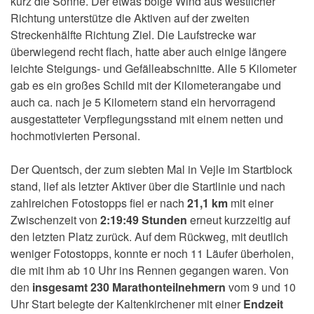
kurz die Sonne. Der etwas böige Wind aus westlicher
Richtung unterstütze die Aktiven auf der zweiten
Streckenhälfte Richtung Ziel. Die Laufstrecke war
überwiegend recht flach, hatte aber auch einige längere
leichte Steigungs- und Gefälleabschnitte. Alle 5 Kilometer
gab es ein großes Schild mit der Kilometerangabe und
auch ca. nach je 5 Kilometern stand ein hervorragend
ausgestatteter Verpflegungsstand mit einem netten und
hochmotivierten Personal.
Der Quentsch, der zum siebten Mal in Vejle im Startblock
stand, lief als letzter Aktiver über die Startlinie und nach
zahlreichen Fotostopps fiel er nach
21,1 km
mit einer
Zwischenzeit von
2:19:49 Stunden
erneut kurzzeitig auf
den letzten Platz zurück. Auf dem Rückweg, mit deutlich
weniger Fotostopps, konnte er noch 11 Läufer überholen,
die mit ihm ab 10 Uhr ins Rennen gegangen waren. Von
den
insgesamt 230 Marathonteilnehmern
vom 9 und 10
Uhr Start belegte der Kaltenkirchener mit einer
Endzeit