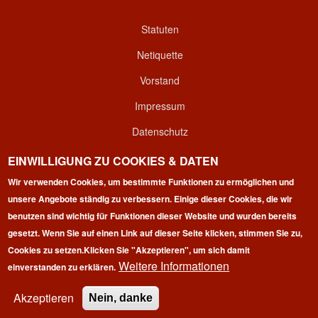
Statuten
Netiquette
Vorstand
Impressum
Datenschutz
Kontakt
EINWILLIGUNG ZU COOKIES & DATEN
Login
Wir verwenden Cookies, um bestimmte Funktionen zu ermöglichen und
unsere Angebote ständig zu verbessern. Einige dieser Cookies, die wir
benutzen sind wichtig für Funktionen dieser Website und wurden bereits
gesetzt. Wenn Sie auf einen Link auf dieser Seite klicken, stimmen Sie zu,
Cookies zu setzen.
Klicken Sie "Akzeptieren", um sich damit
Weitere Informationen
einverstanden zu erklären.
Copyright © 2026 | 100 Marathon Club Deutschland e.V. | All
rights reserved.
Akzeptieren
Nein, danke