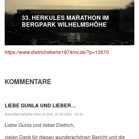
33. HERKULES MARATHON IM
BERGPARK WILHELMSHÖHE
https://www.dietricheberle1974mv.de/?p=13570
KOMMENTARE
LIEBE GUNLA UND LIEBER…
Submitted by
Sylke.Kuhn
on Don, 31.03.2022 - 20:24
Liebe Gunla und lieber Dietrich,
vielen Dank für diesen wunderschönen Bericht und die