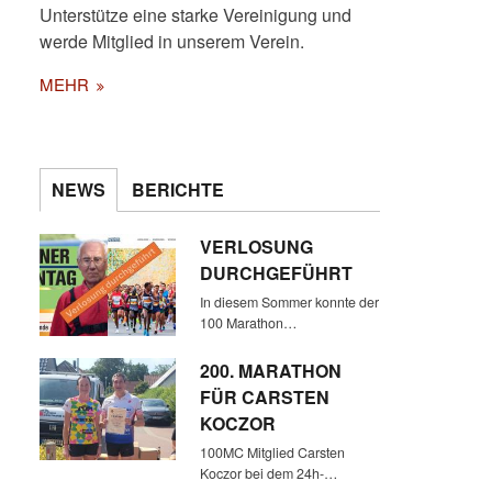
Unterstütze eine starke Vereinigung und
werde Mitglied in unserem Verein.
MEHR
ELLI (1. PLATZ IM MARATHON)
NEWS
BERICHTE
UND ANDREAS (1.PLATZ ÜBER
100 KM) LAUFEN EINIGE
VERLOSUNG
RUNDEN ZUSAMMEN
DURCHGEFÜHRT
In diesem Sommer konnte der
100 Marathon…
200. MARATHON
FÜR CARSTEN
KOCZOR
100MC Mitglied Carsten
Koczor bei dem 24h-…