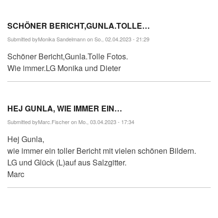
SCHÖNER BERICHT,GUNLA.TOLLE…
Submitted by
Monika Sandelmann
on So., 02.04.2023 - 21:29
Schöner Bericht,Gunla.Tolle Fotos.
Wie immer.LG Monika und Dieter
HEJ GUNLA, WIE IMMER EIN…
Submitted by
Marc.Fischer
on Mo., 03.04.2023 - 17:34
Hej Gunla,
wie immer ein toller Bericht mit vielen schönen Bildern.
LG und Glück (L)auf aus Salzgitter.
Marc