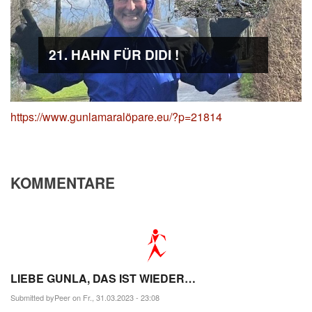
21. HAHN FÜR DIDI !
https://www.gunlamaralöpare.eu/?p=21814
KOMMENTARE
LIEBE GUNLA, DAS IST WIEDER…
Submitted by
Peer
on Fr., 31.03.2023 - 23:08