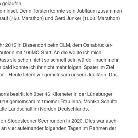
 gelaufen.
nen Insel. Denn Torsten konnte sein Jubiläum zusammen
hauf (750. Marathon) und Gerd Junker (1000. Marathon)
Jahr 2015 in Bissendorf beim OLM, dem Osnabrücker-
äuferin mit 100MC-Shirt. An die wollte ich mich
dass sie schon nicht so schnell sein würde - nach mehr
bald konnte ich ihr nicht mehr folgen. Später im Ziel
 vor. - Heute feiern wir gemeinsam unsere Jubiläen. Das
ons bestritt ich über 46 Kilometer in der Lüneburger
h 2016 gemeinsam mit meiner Frau Irina, Monika Schulte
afte Landschaft im Norden Deutschlands.
 den Sloopsteener Seenrunden in 2020. Dies war auch
ns an vier aufeinander folgenden Tagen im Rahmen der