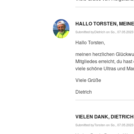
HALLO TORSTEN, MEIN
Submitted by
Dietrich
on So., 07.05.2023 
Hallo Torsten,
meinen herzlichen Glückwun
Mitgliedes erreicht, du hast
viele schöne Ultras und Ma
Viele Grüße
Dietrich
VIELEN DANK, DIETRICH
Submitted by
Torsten
on So., 07.05.2023 
Antwort