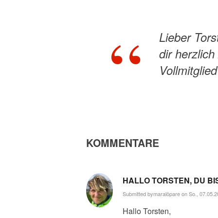
Lieber Tors
dir herzlic
Vollmitglie
KOMMENTARE
HALLO TORSTEN, DU BI
Submitted by
maralöpare
on So., 07.05.2
Hallo Torsten,