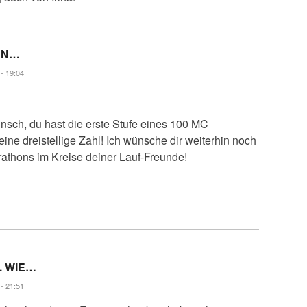
EN…
- 19:04
sch, du hast die erste Stufe eines 100 MC
 eine dreistellige Zahl! Ich wünsche dir weiterhin noch
rathons im Kreise deiner Lauf-Freunde!
. WIE…
- 21:51