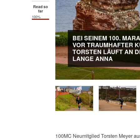
Read so
far
100%
BEI SEINEM 100. MAR
VOR TRAUMHAFTER KU
TORSTEN LÄUFT AN D
LANGE ANNA
100MC Neumitglied Torsten Meyer aus