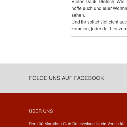
Vielen Dank, Dietrich. Wie 
auf
Hallo
hoffe euch und euer Wohnm
Torsten,
sehen.
meinen…
von
Und ihr solltet vielleicht 
Dietrich
kommen, jeder der hier zum 
FOLGE UNS AUF FACEBOOK
ÜBER UNS
Der 100 Marathon Club Deutschland ist ein Verein für