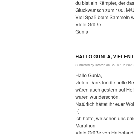
du bist ein Kämpfer, der das
Glückwunsch zum 100. M/U 
Viel Spaß beim Sammeln we
Viele Grüße
Gunla
HALLO GUNLA, VIELEN
Submitted by
Torsten
on So., 07.05.2023 
Antwort
Hallo Gunla,
auf
Hallo
vielen Dank für die nette 
Torsten,
wären auch gestern auf He
du
bist
waren wunderschön.
ein…
Natürlich hättet ihr euer
von
:-)
maralöpare
Ich hoffe, wir sehen uns ba
Marathon.
Viele Grüße von Helgoland,