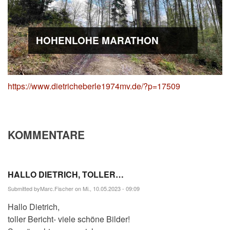
HOHENLOHE MARATHON
https://www.dietricheberle1974mv.de/?p=17509
KOMMENTARE
HALLO DIETRICH, TOLLER…
Submitted by
Marc.Fischer
on Mi., 10.05.2023 - 09:09
Hallo Dietrich,
toller Bericht- viele schöne Bilder!