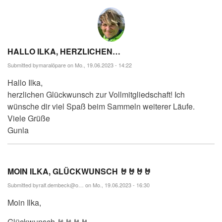
HALLO ILKA, HERZLICHEN…
Submitted by
maralöpare
on Mo., 19.06.2023 - 14:22
Hallo Ilka,
herzlichen Glückwunsch zur Vollmitgliedschaft! Ich
wünsche dir viel Spaß beim Sammeln weiterer Läufe.
Viele Grüße
Gunla
MOIN ILKA, GLÜCKWUNSCH 🤘🤘🤘🤘
Submitted by
ralf.dembeck@o…
on Mo., 19.06.2023 - 16:30
Moin Ilka,
Glückwunsch 🤘🤘🤘🤘