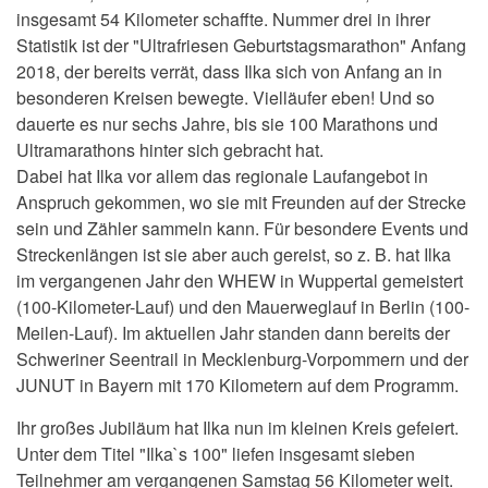
insgesamt 54 Kilometer schaffte. Nummer drei in ihrer
Statistik ist der "Ultrafriesen Geburtstagsmarathon" Anfang
2018, der bereits verrät, dass Ilka sich von Anfang an in
besonderen Kreisen bewegte. Vielläufer eben! Und so
dauerte es nur sechs Jahre, bis sie 100 Marathons und
Ultramarathons hinter sich gebracht hat.
Dabei hat Ilka vor allem das regionale Laufangebot in
Anspruch gekommen, wo sie mit Freunden auf der Strecke
sein und Zähler sammeln kann. Für besondere Events und
Streckenlängen ist sie aber auch gereist, so z. B. hat Ilka
im vergangenen Jahr den WHEW in Wuppertal gemeistert
(100-Kilometer-Lauf) und den Mauerweglauf in Berlin (100-
Meilen-Lauf). Im aktuellen Jahr standen dann bereits der
Schweriner Seentrail in Mecklenburg-Vorpommern und der
JUNUT in Bayern mit 170 Kilometern auf dem Programm.
Ihr großes Jubiläum hat Ilka nun im kleinen Kreis gefeiert.
Unter dem Titel "Ilka`s 100" liefen insgesamt sieben
Teilnehmer am vergangenen Samstag 56 Kilometer weit.