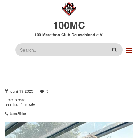
Direkt
zum
Inhalt
100MC
100 Marathon Club Deutschland e.V.
Suche
Juni
19
2023
3
Time to read
less than
1 minute
By
Jana.Bieler