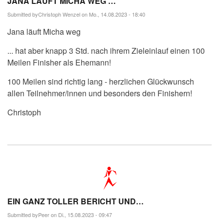
JANA LÄUFT MICHA WEG …
Submitted by
Christoph Wenzel
on Mo., 14.08.2023 - 18:40
Jana läuft Micha weg
... hat aber knapp 3 Std. nach ihrem Zieleinlauf einen 100
Meilen Finisher als Ehemann!
100 Meilen sind richtig lang - herzlichen Glückwunsch
allen Teilnehmer/innen und besonders den Finishern!
Christoph
EIN GANZ TOLLER BERICHT UND…
Submitted by
Peer
on Di., 15.08.2023 - 09:47