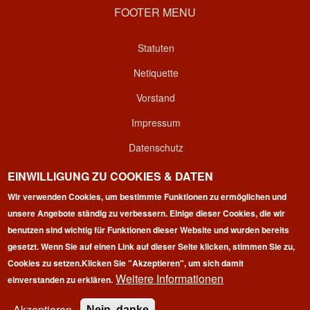
FOOTER MENU
Statuten
Netiquette
Vorstand
Impressum
Datenschutz
Kontakt
EINWILLIGUNG ZU COOKIES & DATEN
Wir verwenden Cookies, um bestimmte Funktionen zu ermöglichen und
Login
unsere Angebote ständig zu verbessern. Einige dieser Cookies, die wir
benutzen sind wichtig für Funktionen dieser Website und wurden bereits
gesetzt. Wenn Sie auf einen Link auf dieser Seite klicken, stimmen Sie zu,
Cookies zu setzen.
Klicken Sie "Akzeptieren", um sich damit
Weitere Informationen
einverstanden zu erklären.
Copyright © 2026 | 100 Marathon Club Deutschland e.V. | All
rights reserved.
Akzeptieren
Nein, danke