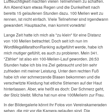
Luftfeuchtigkeit machten vielen Teilnehmern zu schaffen.
Am Abend kam etwas Regen und die Dunkelheit nach
bereits 15 gelaufenen Stunden dazu. 100 Meilen weit zu
rennen, ist nicht einfach. Viele Teilnehmer sind irgendwann
gewandert. Hauptsache, man kommt vorwärts!
Lange Zeit hatte ich mich
als "zu klein" für eine Distanz
von 100 Meilen betrachtet. Doch seit ich nun im
WordMegaMarathonRanking aufgeführt werde, habe ich
mich mutiger gefühlt, es auch zu probieren. Mein 341.
"Zähler" ist also ein 100-Meilen-Lauf geworden. 26:53
Stunden habe ich bis ins Ziel gebraucht und bin sehr
zufrieden mit meiner Leistung. Unter dem rechten Fuß
habe ich vier schmerzende Blasen bekommen und die
verschwitzte Kleidung hat etliche Striemen auf der Haut
hinterlassen. Aber, wie heißt es doch: Der Schmerz geht,
der Stolz bleibt. Micha hat nun eine 100Meilerin zur Frau.
In der Bildergalerie könnt ihr Fotos von Vereinskameraden
sehen, die mir vor die Kamera gelaufen sind. Die