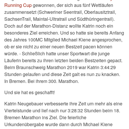
Running Cup
gewonnen, der sich aus fünf Wettläufen
zusammensetzt
(Schweriner Seentrail, Oberlausitztrail,
SachsenTrail, Maintal-Ultratrail und Südthüringentrail).
Doch auf der Marathon-Distanz wollte Katrin noch ein
besonderes Ziel erreichen. Und so hatte sie bereits An
fang
des Jahres 100MC Mitglied Michael Kiene angesprochen,
ob er sie nicht zu einer neuen Bestzeit pacen können
würde. - Schließlich hatte unser Sportwart die junge
Läuferin bereits zu ihren letzten beiden Bestzeiten gepact.
Beim Braunschweig Marathon 2019 war Katrin 3:44:29
Stunden gelaufen und diese Zeit galt es nun zu knacken.
In Bremen. Bei ih
rem 300. Marathon.
Und sie hat es geschafft!
Katrin Neugebauer verbesserte ihre Zeit um mehr als eine
Viertelstunde und lief nach nur
3:28:32 Stunden beim 18.
Bremen Marathon ins Ziel. Die feierliche
Urkundenübergabe wurde dann durch Michael Kiene