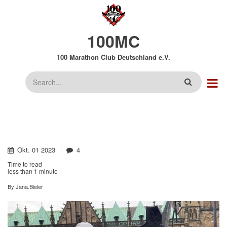
Direkt
zum
Inhalt
100MC
100 Marathon Club Deutschland e.V.
Suche
Okt.
01
2023
4
Time to read
less than
1 minute
By
Jana.Bieler