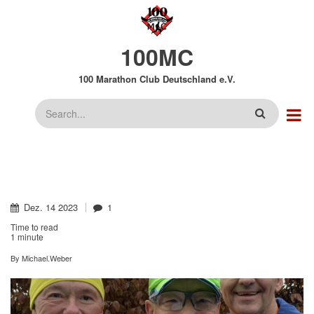
Direkt
zum
Inhalt
100MC
100 Marathon Club Deutschland e.V.
Suche
Dez.
14
2023
1
Time to read
1 minute
By
Michael.Weber