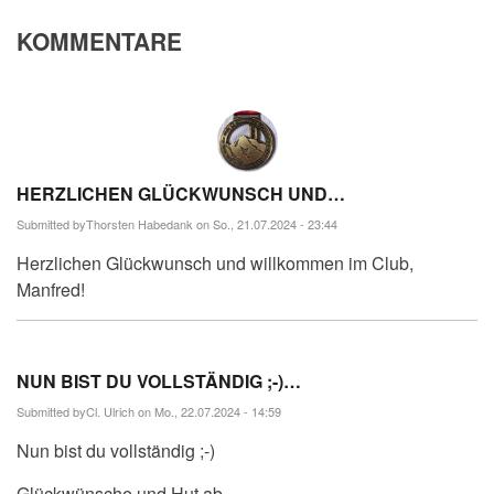
KOMMENTARE
HERZLICHEN GLÜCKWUNSCH UND…
Submitted by
Thorsten Habedank
on So., 21.07.2024 - 23:44
Herzlichen Glückwunsch und willkommen im Club,
Manfred!
NUN BIST DU VOLLSTÄNDIG ;-)…
Submitted by
Cl. Ulrich
on Mo., 22.07.2024 - 14:59
Nun bist du vollständig ;-)
Glückwünsche und Hut ab.