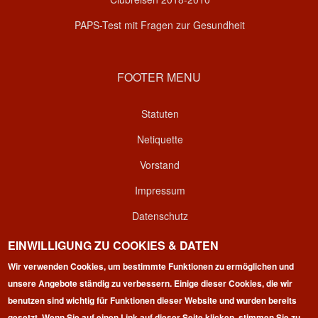
PAPS-Test mit Fragen zur Gesundheit
FOOTER MENU
Statuten
Netiquette
Vorstand
Impressum
Datenschutz
Kontakt
EINWILLIGUNG ZU COOKIES & DATEN
Login
Wir verwenden Cookies, um bestimmte Funktionen zu ermöglichen und
unsere Angebote ständig zu verbessern. Einige dieser Cookies, die wir
benutzen sind wichtig für Funktionen dieser Website und wurden bereits
gesetzt. Wenn Sie auf einen Link auf dieser Seite klicken, stimmen Sie zu,