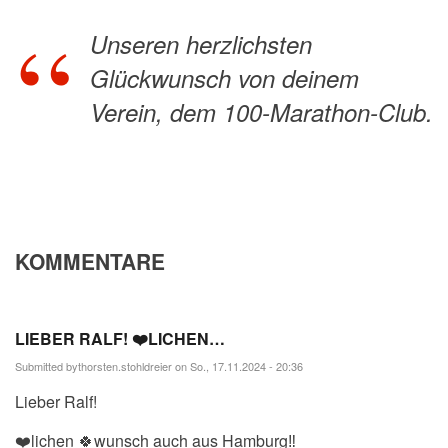
Unseren herzlichsten
Glückwunsch von deinem
Verein, dem 100-Marathon-Club.
KOMMENTARE
LIEBER RALF! ❤️LICHEN…
Submitted by
thorsten.stohldreier
on So., 17.11.2024 - 20:36
Lieber Ralf!
❤️lichen 🍀wunsch auch aus Hamburg‼️