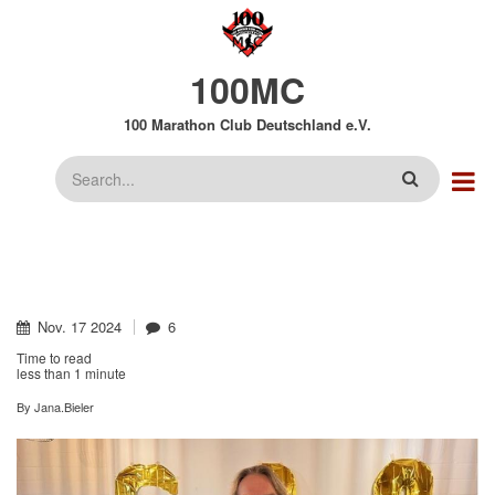
Direkt
zum
Inhalt
100MC
100 Marathon Club Deutschland e.V.
Suche
Nov.
17
2024
6
Time to read
less than
1 minute
By
Jana.Bieler