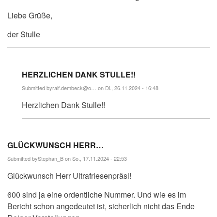
Liebe Grüße,
der Stulle
HERZLICHEN DANK STULLE!!
Submitted by
ralf.dembeck@o…
on Di., 26.11.2024 - 16:48
Antwort
Herzlichen Dank Stulle!!
auf
Lieber
Ralf!
❤️
lichen…
GLÜCKWUNSCH HERR…
von
thorsten.stohldreier
Submitted by
Stephan_B
on So., 17.11.2024 - 22:53
Glückwunsch Herr Ultrafriesenpräsi!
600 sind ja eine ordentliche Nummer. Und wie es im
Bericht schon angedeutet ist, sicherlich nicht das Ende