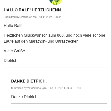
HALLO RALF! HERZLICHENN…
Submitted by
Dietrich
on Mo., 18.11.2024 - 08:54
Hallo Ralf!
Herzlichen Glückwunsch zum 600. und noch viele schöne
Läufe auf den Marathon- und Ultrastrecken!
Viele Grüße
Dietrich
DANKE DIETRICH.
Submitted by
ralf.dembeck@o…
on Di., 26.11.2024 - 16:49
Antwort
Danke Dietrich.
auf
Hallo
Ralf!
Herzlichenn…