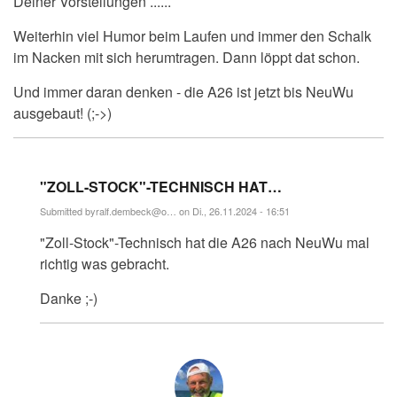
Deiner Vorstellungen ......
Weiterhin viel Humor beim Laufen und immer den Schalk
im Nacken mit sich herumtragen. Dann löppt dat schon.
Und immer daran denken - die A26 ist jetzt bis NeuWu
ausgebaut! (;->)
"ZOLL-STOCK"-TECHNISCH HAT…
Submitted by
ralf.dembeck@o…
on Di., 26.11.2024 - 16:51
Antwort
"Zoll-Stock"-Technisch hat die A26 nach NeuWu mal
auf
Glückwunsch
richtig was gebracht.
Herr…
von
Danke ;-)
Stephan_B